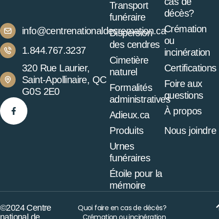
cas de
Transport
décès?
funéraire
Crémation
info@centrenationaldecremation.ca
Dispersion
ou
des cendres
1.844.767.3237
incinération
Cimetière
320 Rue Laurier,
Certifications
naturel
Saint-Apollinaire, QC
Foire aux
Formalités
G0S 2E0
questions
administratives
À propos
Adieux.ca
Produits
Nous joindre
Urnes
funéraires
Étoile pour la
mémoire
©2024 Centre
Quoi faire en cas de décès?
national de
Crémation ou incinération