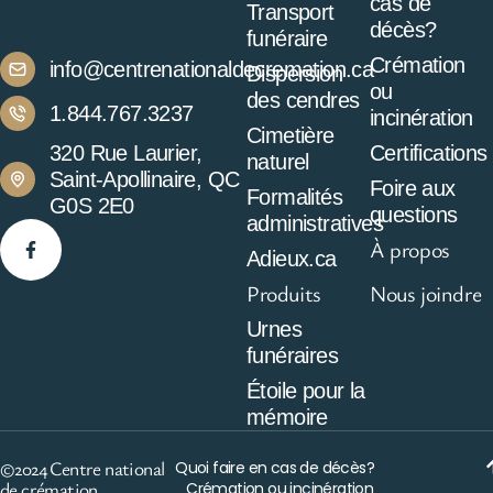
cas de
Transport
décès?
funéraire
Crémation
info@centrenationaldecremation.ca
Dispersion
ou
des cendres
1.844.767.3237
incinération
Cimetière
320 Rue Laurier,
Certifications
naturel
Saint-Apollinaire, QC
Foire aux
Formalités
G0S 2E0
questions
administratives
À propos
Adieux.ca
Produits
Nous joindre
Urnes
funéraires
Étoile pour la
mémoire
©2024 Centre national
Quoi faire en cas de décès?
de crémation
Crémation ou incinération