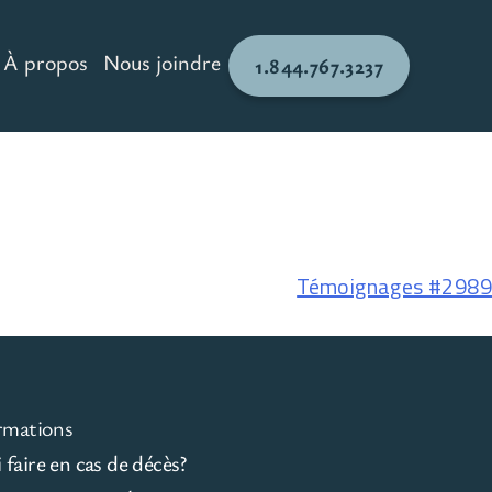
À propos
Nous joindre
1.844.767.3237
Témoignages #2989
rmations
faire en cas de décès?