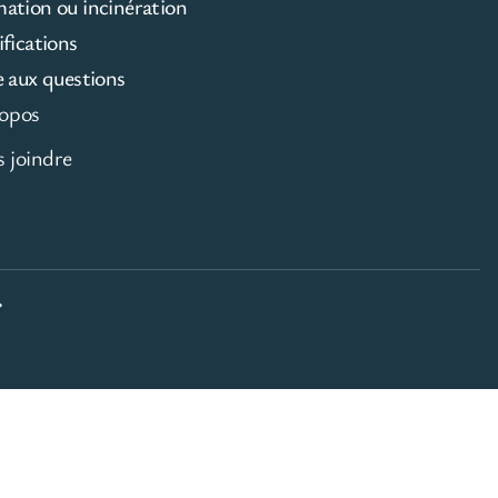
mation ou incinération
ifications
e aux questions
opos
 joindre