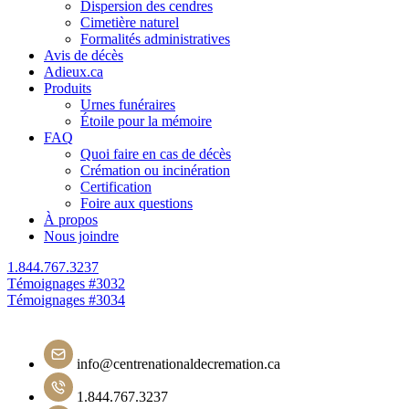
Dispersion des cendres
Cimetière naturel
Formalités administratives
Avis de décès
Adieux.ca
Produits
Urnes funéraires
Étoile pour la mémoire
FAQ
Quoi faire en cas de décès
Crémation ou incinération
Certification
Foire aux questions
À propos
Nous joindre
1.844.767.3237
Navigation
Témoignages #3032
Témoignages #3034
de
l'article
info@centrenationaldecremation.ca
1.844.767.3237