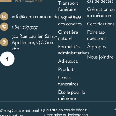
cas de décès?
Transport
funéraire
Crémation ou
incinération
info@centrenationaldecremation.ca
Dispersion
des cendres
Certifications
1.844.767.3237
Cimetière
Foire aux
320 Rue Laurier, Saint-
naturel
questions
Apollinaire, QC G0S
Formalités
À propos
2E0
administratives
Nous joindre
Adieux.ca
Produits
Urnes
funéraires
Étoile pour la
mémoire
©2024 Centre national
Quoi faire en cas de décès?
de crémation
Crémation ou incinération