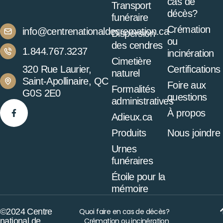
cas de
Transport
décès?
funéraire
Crémation
info@centrenationaldecremation.ca
Dispersion
ou
des cendres
1.844.767.3237
incinération
Cimetière
320 Rue Laurier,
Certifications
naturel
Saint-Apollinaire, QC
Foire aux
Formalités
G0S 2E0
questions
administratives
À propos
Adieux.ca
Produits
Nous joindre
Urnes
funéraires
Étoile pour la
mémoire
©2024 Centre
Quoi faire en cas de décès?
national de
Crémation ou incinération