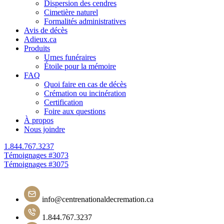
Dispersion des cendres
Cimetière naturel
Formalités administratives
Avis de décès
Adieux.ca
Produits
Urnes funéraires
Étoile pour la mémoire
FAQ
Quoi faire en cas de décès
Crémation ou incinération
Certification
Foire aux questions
À propos
Nous joindre
1.844.767.3237
Navigation
Témoignages #3073
Témoignages #3075
de
l'article
info@centrenationaldecremation.ca
1.844.767.3237