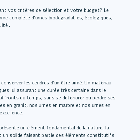
ant vos critères de sélection et votre budget? Le
mme complète d’urnes biodégradables, écologiques,
ité :
e conserver les cendres d’un être aimé. Un matériau
iques lui assurant une durée très certaine dans le
 affronts du temps, sans se détériorer ou perdre ses
rnes en granit, nos urnes en marbre et nos urnes en
excellence.
eprésente un élément fondamental de la nature, la
st un solide faisant partie des éléments constitutifs