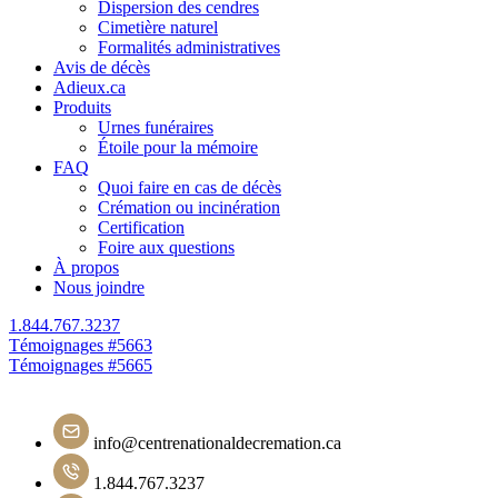
Dispersion des cendres
Cimetière naturel
Formalités administratives
Avis de décès
Adieux.ca
Produits
Urnes funéraires
Étoile pour la mémoire
FAQ
Quoi faire en cas de décès
Crémation ou incinération
Certification
Foire aux questions
À propos
Nous joindre
1.844.767.3237
Navigation
Témoignages #5663
Témoignages #5665
de
l'article
info@centrenationaldecremation.ca
1.844.767.3237