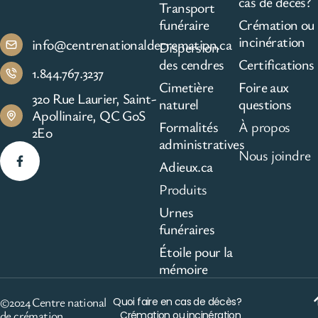
cas de décès?
Transport
funéraire
Crémation ou
incinération
info@centrenationaldecremation.ca
Dispersion
des cendres
Certifications
1.844.767.3237
Cimetière
Foire aux
320 Rue Laurier, Saint-
naturel
questions
Apollinaire, QC G0S
Formalités
À propos
2E0
administratives
Nous joindre
Adieux.ca
Produits
Urnes
funéraires
Étoile pour la
mémoire
©2024 Centre national
Quoi faire en cas de décès?
de crémation
Crémation ou incinération