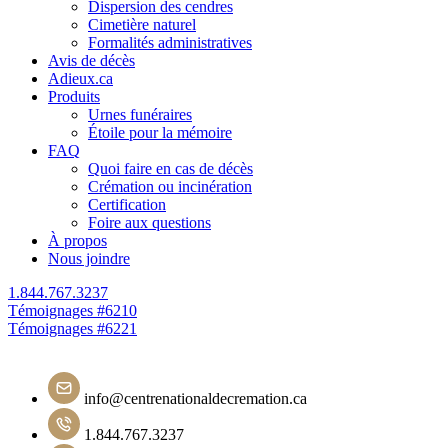
Dispersion des cendres
Cimetière naturel
Formalités administratives
Avis de décès
Adieux.ca
Produits
Urnes funéraires
Étoile pour la mémoire
FAQ
Quoi faire en cas de décès
Crémation ou incinération
Certification
Foire aux questions
À propos
Nous joindre
1.844.767.3237
Navigation
Témoignages #6210
Témoignages #6221
de
l'article
info@centrenationaldecremation.ca
1.844.767.3237