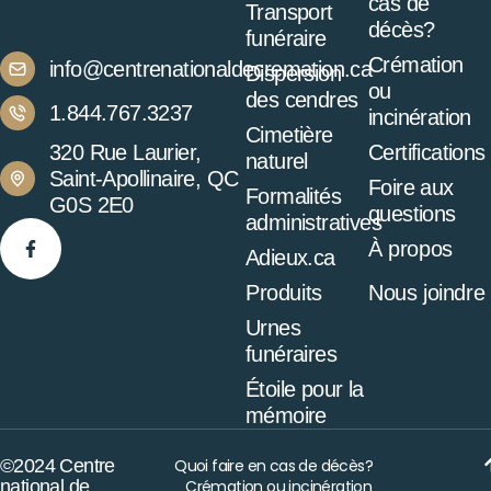
cas de
Transport
décès?
funéraire
Crémation
info@centrenationaldecremation.ca
Dispersion
ou
des cendres
1.844.767.3237
incinération
Cimetière
320 Rue Laurier,
Certifications
naturel
Saint-Apollinaire, QC
Foire aux
Formalités
G0S 2E0
questions
administratives
À propos
Adieux.ca
Produits
Nous joindre
Urnes
funéraires
Étoile pour la
mémoire
©2024 Centre
Quoi faire en cas de décès?
national de
Crémation ou incinération