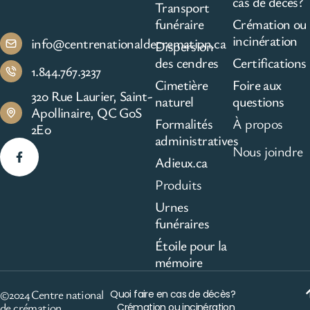
cas de décès?
Transport
funéraire
Crémation ou
incinération
info@centrenationaldecremation.ca
Dispersion
des cendres
Certifications
1.844.767.3237
Cimetière
Foire aux
320 Rue Laurier, Saint-
naturel
questions
Apollinaire, QC G0S
Formalités
À propos
2E0
administratives
Nous joindre
Adieux.ca
Produits
Urnes
funéraires
Étoile pour la
mémoire
©2024 Centre national
Quoi faire en cas de décès?
de crémation
Crémation ou incinération