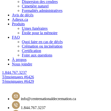
Dispersion des cendres
Cimetière naturel
Formalités administratives
Avis de décès
Adieux.ca
Produits
Urnes funéraires
Étoile pour la mémoire
FAQ
Quoi faire en cas de décès
Crémation ou incinération
Certification
Foire aux questions
À propos
Nous joindre
1.844.767.3237
Navigation
Témoignages #6426
Témoignages #6429
de
l'article
info@centrenationaldecremation.ca
1.844.767.3237