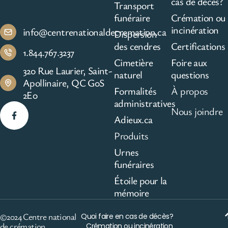
cas de décès?
Transport
funéraire
Crémation ou
incinération
info@centrenationaldecremation.ca
Dispersion
des cendres
Certifications
1.844.767.3237
Cimetière
Foire aux
320 Rue Laurier, Saint-
naturel
questions
Apollinaire, QC G0S
Formalités
À propos
2E0
administratives
Nous joindre
Adieux.ca
Produits
Urnes
funéraires
Étoile pour la
mémoire
©2024 Centre national
Quoi faire en cas de décès?
de crémation
Crémation ou incinération