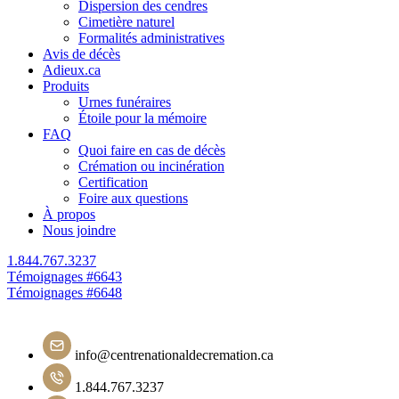
Dispersion des cendres
Cimetière naturel
Formalités administratives
Avis de décès
Adieux.ca
Produits
Urnes funéraires
Étoile pour la mémoire
FAQ
Quoi faire en cas de décès
Crémation ou incinération
Certification
Foire aux questions
À propos
Nous joindre
1.844.767.3237
Navigation
Témoignages #6643
Témoignages #6648
de
l'article
info@centrenationaldecremation.ca
1.844.767.3237