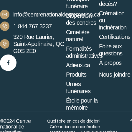
décès?
funéraire
Crémation
info@centrenationaldecremation.ca
Dispersion
ou
des cendres
1.844.767.3237
incinération
Cimetière
320 Rue Laurier,
Certifications
naturel
Saint-Apollinaire, QC
Foire aux
Formalités
G0S 2E0
questions
administratives
À propos
Adieux.ca
Produits
Nous joindre
Urnes
funéraires
Étoile pour la
mémoire
©2024 Centre
Quoi faire en cas de décès?
national de
Crémation ou incinération