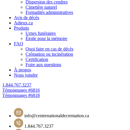
Dispersion des cendres
Cimetière naturel
Formalités administratives
Avis de décès
Adieux.ca
Produits
Urnes funéraires
Étoile pour la mémoire
FAQ
Quoi faire en cas de décès
Crémation ou incinération
Certification
Foire aux questions
À propos
Nous joindre
1.844.767.3237
Navigation
Témoignages #6816
Témoignages #6818
de
l'article
info@centrenationaldecremation.ca
1.844.767.3237