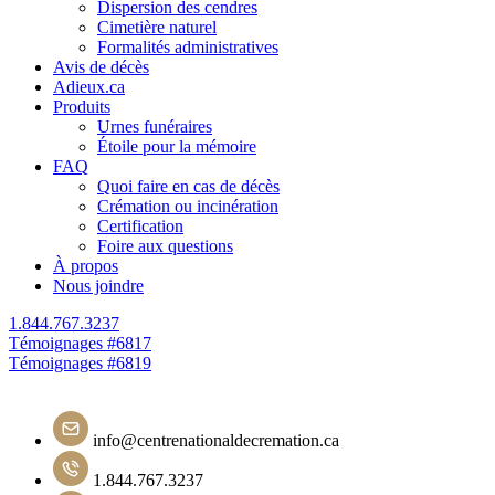
Dispersion des cendres
Cimetière naturel
Formalités administratives
Avis de décès
Adieux.ca
Produits
Urnes funéraires
Étoile pour la mémoire
FAQ
Quoi faire en cas de décès
Crémation ou incinération
Certification
Foire aux questions
À propos
Nous joindre
1.844.767.3237
Navigation
Témoignages #6817
Témoignages #6819
de
l'article
info@centrenationaldecremation.ca
1.844.767.3237