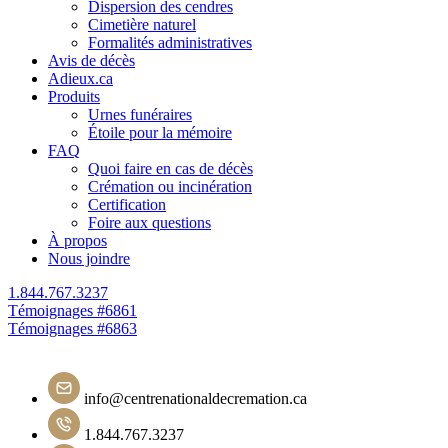
Dispersion des cendres
Cimetière naturel
Formalités administratives
Avis de décès
Adieux.ca
Produits
Urnes funéraires
Étoile pour la mémoire
FAQ
Quoi faire en cas de décès
Crémation ou incinération
Certification
Foire aux questions
À propos
Nous joindre
1.844.767.3237
Navigation
Témoignages #6861
Témoignages #6863
de
l'article
info@centrenationaldecremation.ca
1.844.767.3237