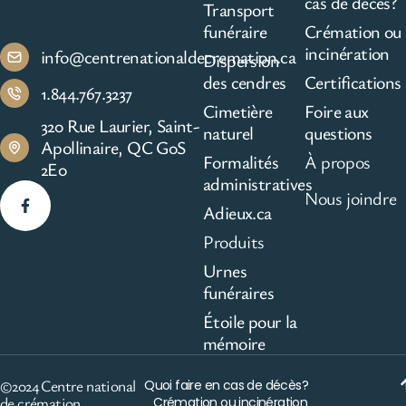
cas de décès?
Transport
funéraire
Crémation ou
incinération
info@centrenationaldecremation.ca
Dispersion
des cendres
Certifications
1.844.767.3237
Cimetière
Foire aux
320 Rue Laurier, Saint-
naturel
questions
Apollinaire, QC G0S
Formalités
À propos
2E0
administratives
Nous joindre
Adieux.ca
Produits
Urnes
funéraires
Étoile pour la
mémoire
©2024 Centre national
Quoi faire en cas de décès?
de crémation
Crémation ou incinération