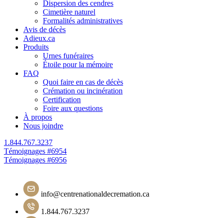
Dispersion des cendres
Cimetière naturel
Formalités administratives
Avis de décès
Adieux.ca
Produits
Urnes funéraires
Étoile pour la mémoire
FAQ
Quoi faire en cas de décès
Crémation ou incinération
Certification
Foire aux questions
À propos
Nous joindre
1.844.767.3237
Navigation
Témoignages #6954
Témoignages #6956
de
l'article
info@centrenationaldecremation.ca
1.844.767.3237