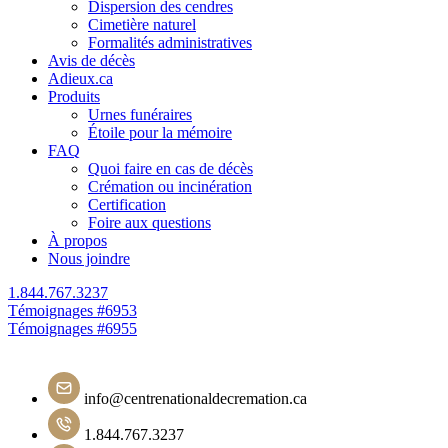
Dispersion des cendres
Cimetière naturel
Formalités administratives
Avis de décès
Adieux.ca
Produits
Urnes funéraires
Étoile pour la mémoire
FAQ
Quoi faire en cas de décès
Crémation ou incinération
Certification
Foire aux questions
À propos
Nous joindre
1.844.767.3237
Navigation
Témoignages #6953
Témoignages #6955
de
l'article
info@centrenationaldecremation.ca
1.844.767.3237