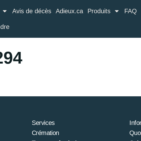
Avis de décès
Adieux.ca
Produits
FAQ
ndre
294
Services
Info
Crémation
Quoi