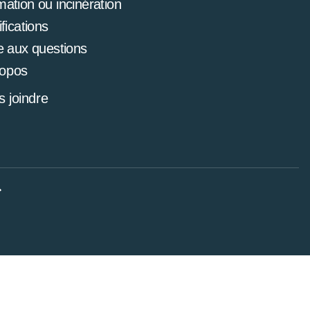
mation ou incinération
ifications
e aux questions
ropos
 joindre