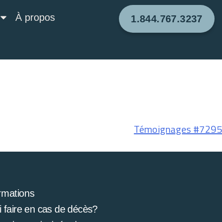
À propos
1.844.767.3237
Témoignages #7295
rmations
 faire en cas de décès?