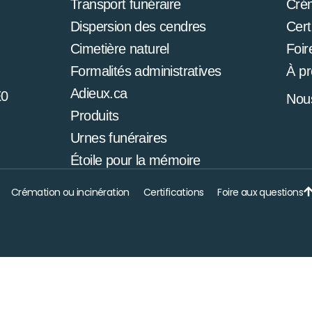
Transport funéraire
Cré
Dispersion des cendres
Cert
Cimetière naturel
Foir
Formalités administratives
À p
Adieux.ca
E0
Nous
Produits
Urnes funéraires
Étoile pour la mémoire
Crémation ou incinération
Certifications
Foire aux questions